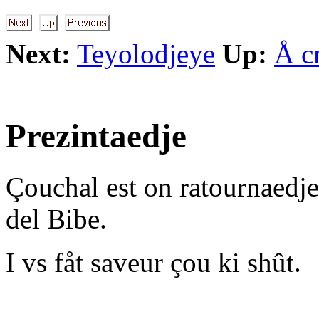
Next:
Teyolodjeye
Up:
Å c
Prezintaedje
Çouchal est on ratournaedje
del Bibe.
I vs fåt saveur çou ki shût.