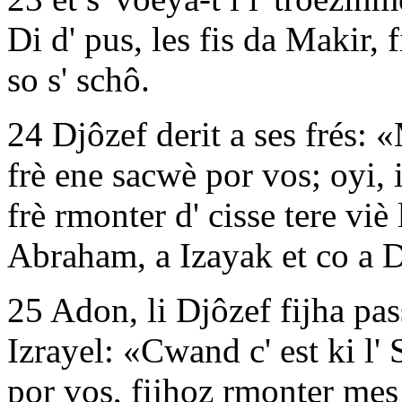
Di d' pus, les fis da Makir
so s' schô.
24 Djôzef derit a ses frés: 
frè ene sacwè por vos; oyi, 
frè rmonter d' cisse tere viè 
Abraham, a Izayak et co a 
25 Adon, li Djôzef fijha pass
Izrayel: «Cwand c' est ki l' 
por vos, fijhoz rmonter mes 