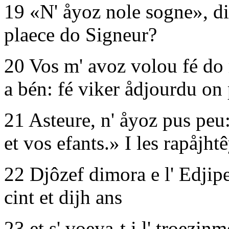
19 «N' åyoz nole sogne», dit-
plaece do Signeur?
20 Vos m' avoz volou fé do m
a bén: fé viker ådjourdu on
21 Asteure, n' åyoz pus peu
et vos efants.» I les rapåjhtê
22 Djôzef dimora e l' Edjipe,
cint et dijh ans
23 et s' voeya-t i l' troezi