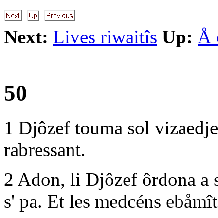
Next:
Lives riwaitîs
Up:
Å 
50
1 Djôzef touma sol vizaedje d
rabressant.
2 Adon, li Djôzef ôrdona a 
s' pa. Et les medcéns ebåmît