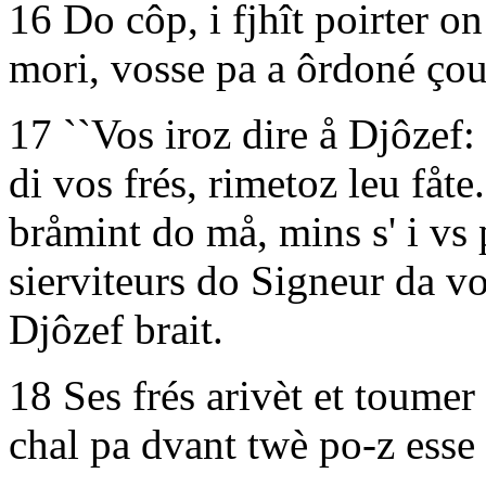
16 Do côp, i fjhît poirter 
mori, vosse pa a ôrdoné çou
17 ``Vos iroz dire å Djôzef: 
di vos frés, rimetoz leu fåte. 
bråmint do må, mins s' i vs p
sierviteurs do Signeur da vo
Djôzef brait.
18 Ses frés arivèt et toumer
chal pa dvant twè po-z esse t