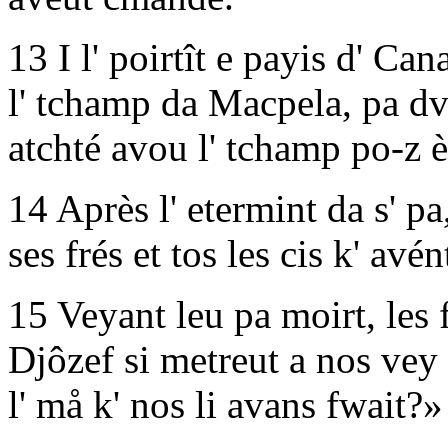
13 I l' poirtît e payis d' Can
l' tchamp da Macpela, pa d
atchté avou l' tchamp po-z è
14 Après l' etermint da s' p
ses frés et tos les cis k' av
15 Veyant leu pa moirt, les f
Djôzef si metreut a nos vey e
l' må k' nos li avans fwait?»