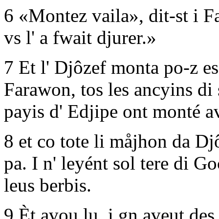
6 «Montez vaila», dit-st i 
vs l' a fwait djurer.»
7 Et l' Djôzef monta po-z ess
Farawon, tos les ancyins di 
payis d' Edjipe ont monté a
8 et co tote li måjhon da Djô
pa. I n' leyént sol tere di G
leus berbis.
9 Èt avou lu, i gn aveut des