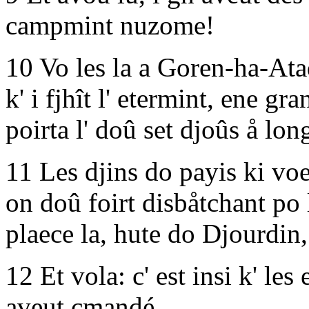
campmint nuzome!
10 Vo les la a Goren-ha-Ata
k' i fjhît l' etermint, ene 
poirta l' doû set djoûs å long
11 Les djins do payis ki voe
on doû foirt disbåtchant po l
plaece la, hute do Djourdin
12 Et vola: c' est insi k' les
aveut cmandé.