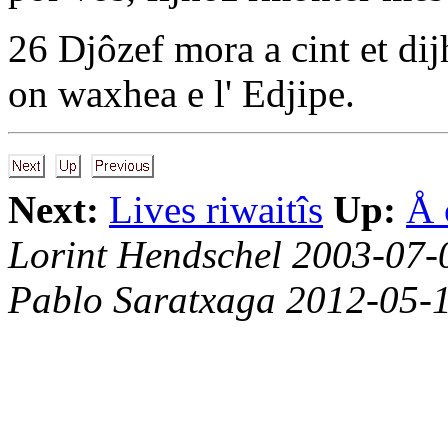
26 Djôzef mora a cint et dij
on waxhea e l' Edjipe.
Next:
Lives riwaitîs
Up:
Å 
Lorint Hendschel 2003-07-
Pablo Saratxaga 2012-05-