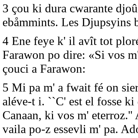
3 çou ki dura cwarante djoûs; 
ebåmmints. Les Djupsyins br
4 Ene feye k' il avît tot plo
Farawon po dire: «Si vos m
çouci a Farawon:
5 Mi pa m' a fwait fé on sie
aléve-t i. ``C' est el fosse ki
Canaan, ki vos m' eterroz.''
vaila po-z essevli m' pa. Ad