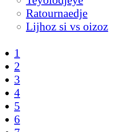
Ratournaedje
Lijhoz si vs oizoz
1
2
3
4
5
6