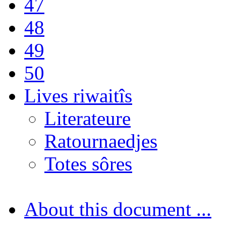
47
48
49
50
Lives riwaitîs
Literateure
Ratournaedjes
Totes sôres
About this document ...